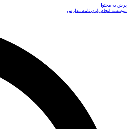
پرش به محتوا
موسسه انجام پایان نامه مدارس