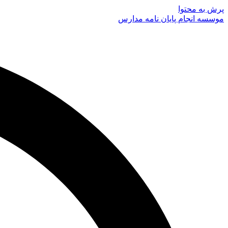
پرش به محتوا
موسسه انجام پایان نامه مدارس