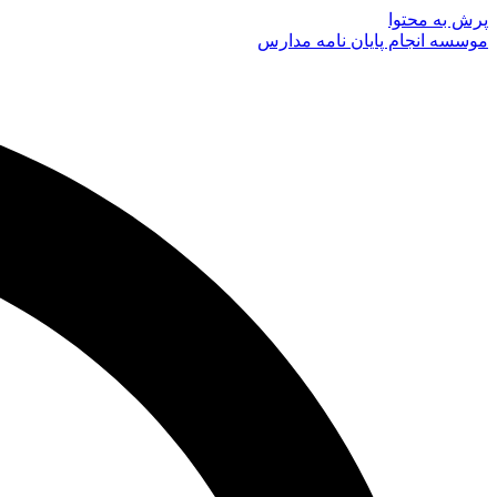
پرش به محتوا
موسسه انجام پایان نامه مدارس