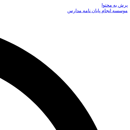
پرش به محتوا
موسسه انجام پایان نامه مدارس