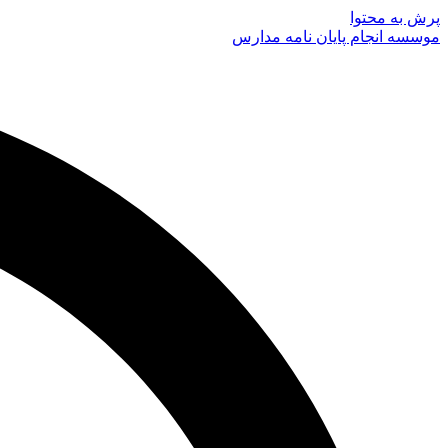
پرش به محتوا
موسسه انجام پایان نامه مدارس