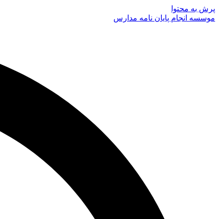
پرش به محتوا
موسسه انجام پایان نامه مدارس