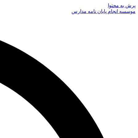
پرش به محتوا
موسسه انجام پایان نامه مدارس