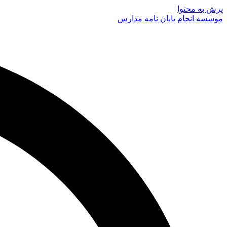
پرش به محتوا
موسسه انجام پایان نامه مدارس