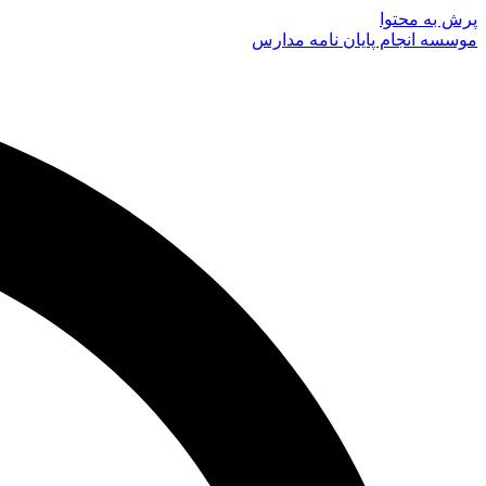
پرش به محتوا
موسسه انجام پایان نامه مدارس