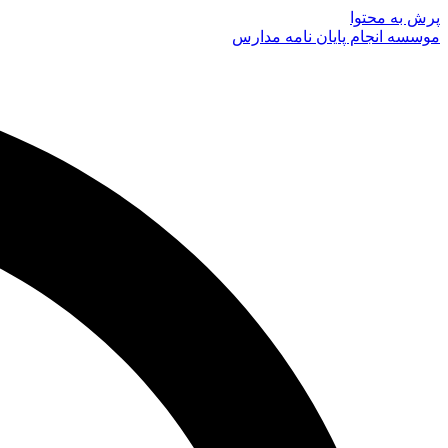
پرش به محتوا
موسسه انجام پایان نامه مدارس