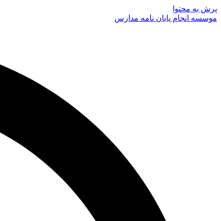
پرش به محتوا
موسسه انجام پایان نامه مدارس