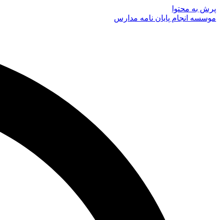
پرش به محتوا
موسسه انجام پایان نامه مدارس