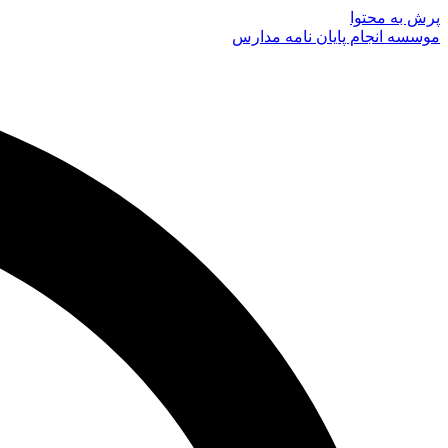
پرش به محتوا
موسسه انجام پایان نامه مدارس