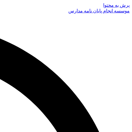
پرش به محتوا
موسسه انجام پایان نامه مدارس