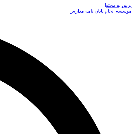
پرش به محتوا
موسسه انجام پایان نامه مدارس