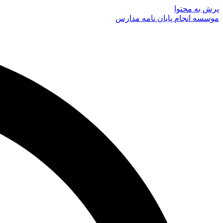
پرش به محتوا
موسسه انجام پایان نامه مدارس