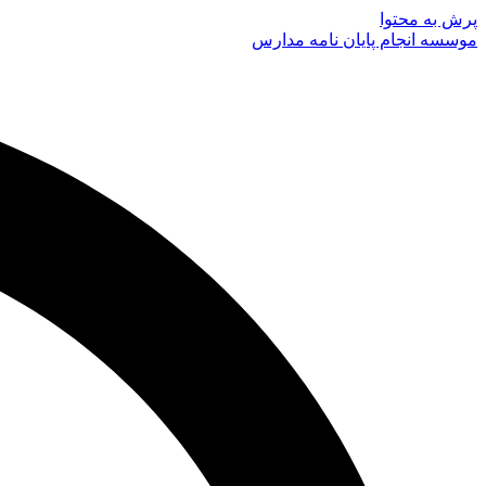
پرش به محتوا
موسسه انجام پایان نامه مدارس