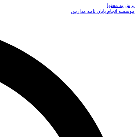
پرش به محتوا
موسسه انجام پایان نامه مدارس