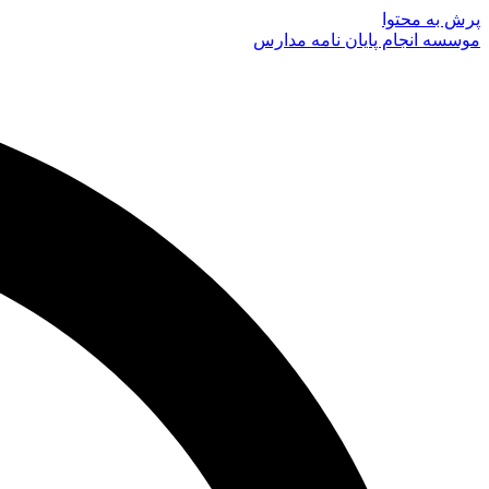
پرش به محتوا
موسسه انجام پایان نامه مدارس