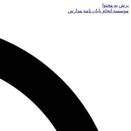
پرش به محتوا
موسسه انجام پایان نامه مدارس