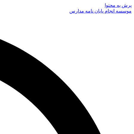
پرش به محتوا
موسسه انجام پایان نامه مدارس