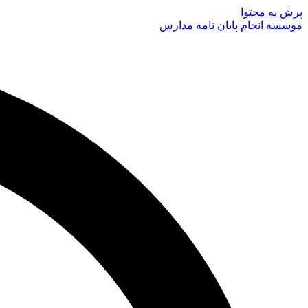
پرش به محتوا
موسسه انجام پایان نامه مدارس