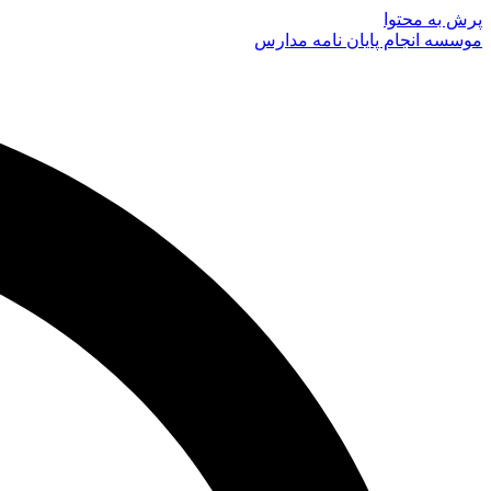
پرش به محتوا
موسسه انجام پایان نامه مدارس