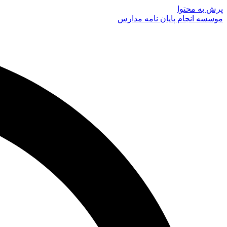
پرش به محتوا
موسسه انجام پایان نامه مدارس