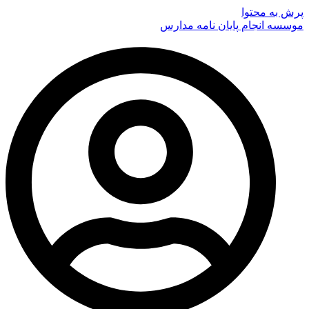
پرش به محتوا
موسسه انجام پایان نامه مدارس