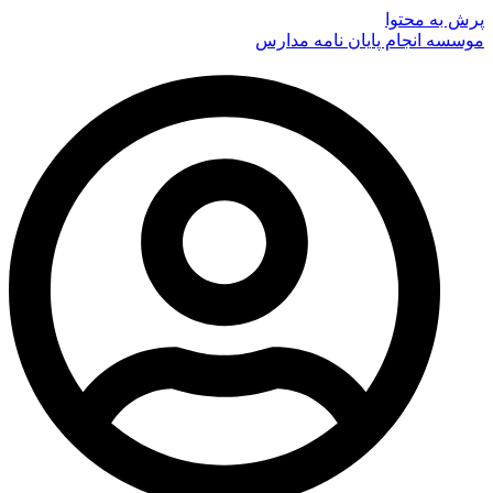
پرش به محتوا
موسسه انجام پایان نامه مدارس