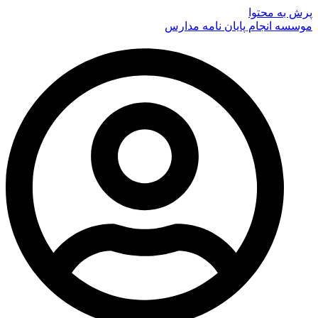
پرش به محتوا
موسسه انجام پایان نامه مدارس