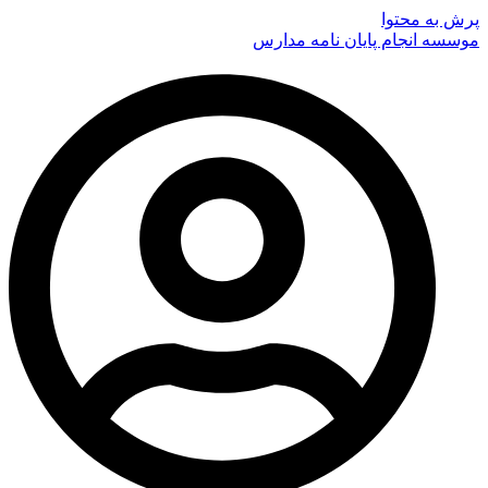
پرش به محتوا
موسسه انجام پایان نامه مدارس