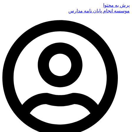
پرش به محتوا
موسسه انجام پایان نامه مدارس