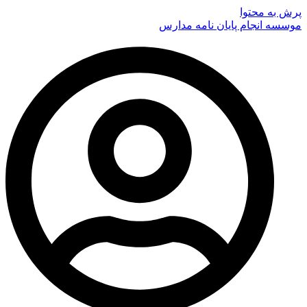
پرش به محتوا
موسسه انجام پایان نامه مدارس