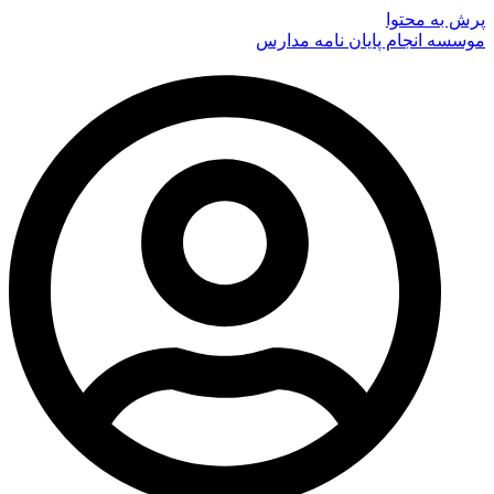
پرش به محتوا
موسسه انجام پایان نامه مدارس