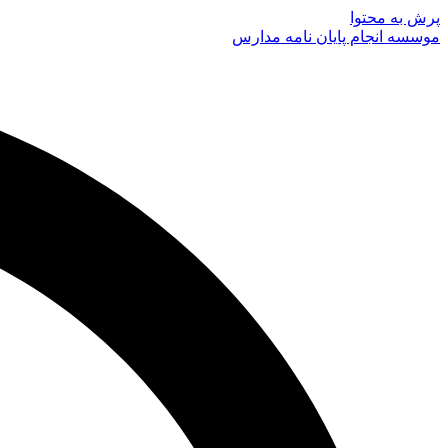
پرش به محتوا
موسسه انجام پایان نامه مدارس