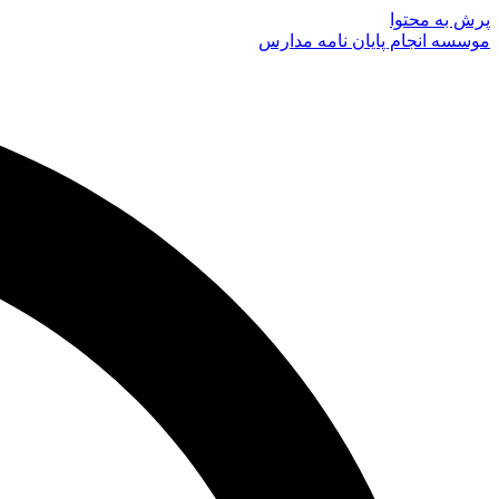
پرش به محتوا
موسسه انجام پایان نامه مدارس