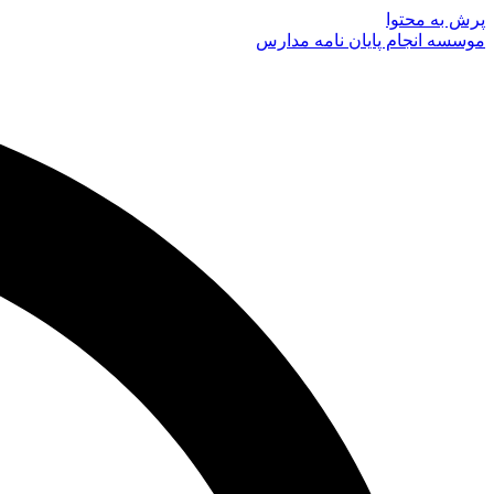
پرش به محتوا
موسسه انجام پایان نامه مدارس