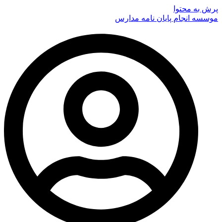
پرش به محتوا
موسسه انجام پایان نامه مدارس