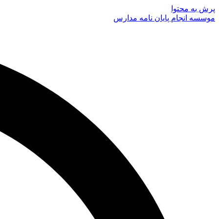
پرش به محتوا
موسسه انجام پایان نامه مدارس