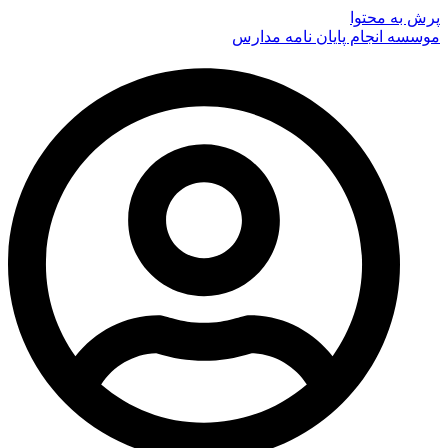
پرش به محتوا
موسسه انجام پایان نامه مدارس