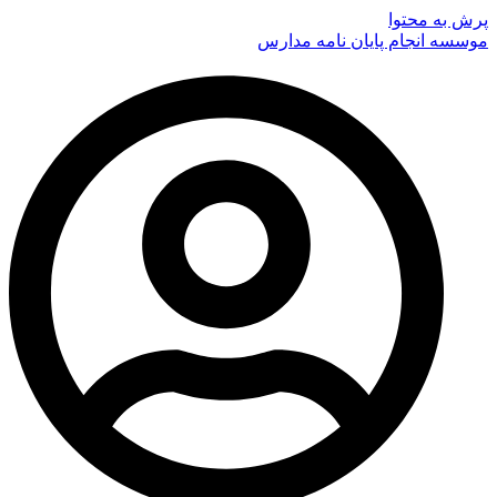
پرش به محتوا
موسسه انجام پایان نامه مدارس