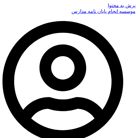
پرش به محتوا
موسسه انجام پایان نامه مدارس