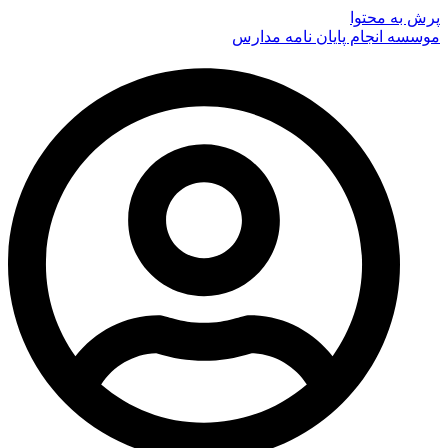
پرش به محتوا
موسسه انجام پایان نامه مدارس