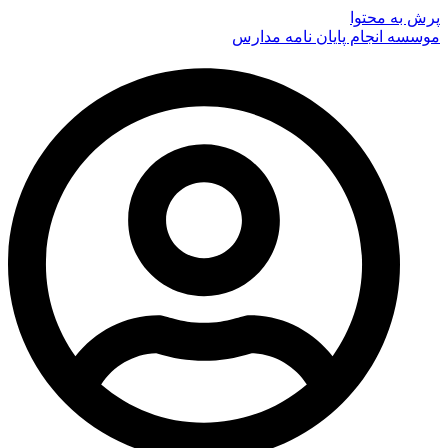
پرش به محتوا
موسسه انجام پایان نامه مدارس