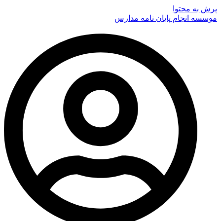
پرش به محتوا
موسسه انجام پایان نامه مدارس