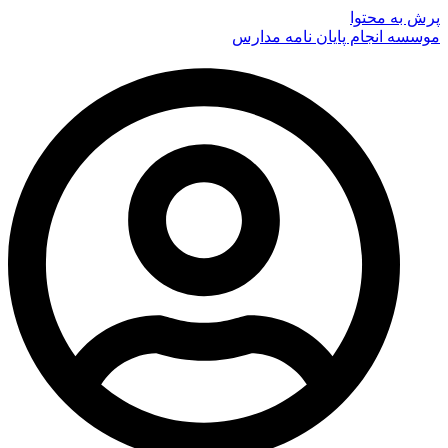
پرش به محتوا
موسسه انجام پایان نامه مدارس