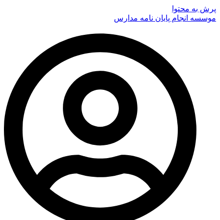
پرش به محتوا
موسسه انجام پایان نامه مدارس