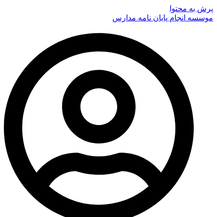
پرش به محتوا
موسسه انجام پایان نامه مدارس