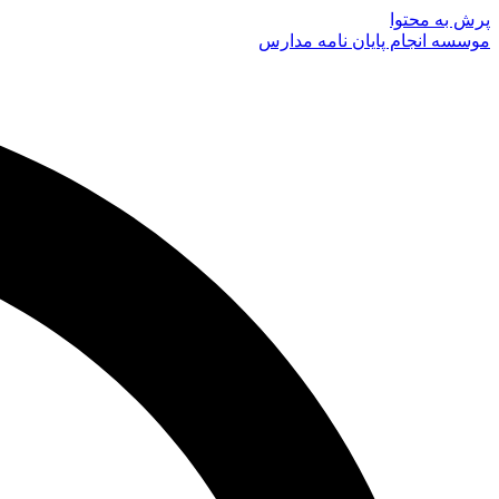
پرش به محتوا
موسسه انجام پایان نامه مدارس