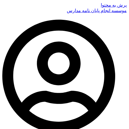
پرش به محتوا
موسسه انجام پایان نامه مدارس