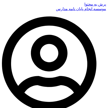
پرش به محتوا
موسسه انجام پایان نامه مدارس