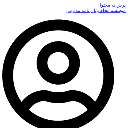
پرش به محتوا
موسسه انجام پایان نامه مدارس