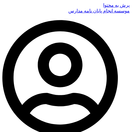
پرش به محتوا
موسسه انجام پایان نامه مدارس